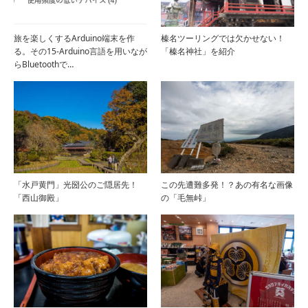
旅を楽しくするArduino端末を作
榛名ツーリングでは欠かせない！
る。その15-Arduino言語を用いなが
「榛名神社」を紹介
らBluetoothで…
「水戸黄門」光圀公のご隠居先！
この先遭難多発！？あの有名な画像
「西山御殿」
の「毛無峠」