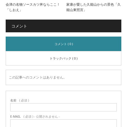
会津の名物ソースカツ丼ならここ！
家康が愛した久能山からの景色「久
「しおえ」
能山東照宮」
コメント
コメント ( 0 )
トラックバック ( 0 )
この記事へのコメントはありません。
名前
( 必須 )
E-MAIL
( 必須 ) - 公開されません -