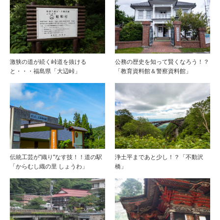
激狭の道が続く峠道を抜ける
公務の歴史を知って賢くなろう！？
と・・・福島県「大辺峠」
「教育資料館＆警察資料館」
伝統工芸が”織り”なす技！！道の駅
浄土平まであと少し！？「不動沢
「からむし織の里 しょうわ」
橋」