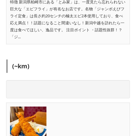
特徴 新潟県柏崎市にある「とみ家」は、一度見たら忘れられない
巨大な「エビフライ」が有名なお店です。名物「ジャンボえびフ
ライ定食」は長さ約20センチの極太エビ2本使用しており、食べ
応え満点！！話題になること間違いなし！新潟中越を訪れたら一
度は食べてほしい、逸品です。 注目ポイント ・話題性抜群！？
「ジ...
(~km)