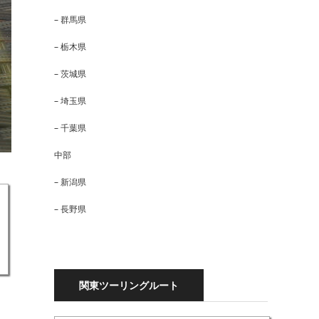
– 群馬県
– 栃木県
– 茨城県
– 埼玉県
– 千葉県
中部
– 新潟県
– 長野県
関東ツーリングルート