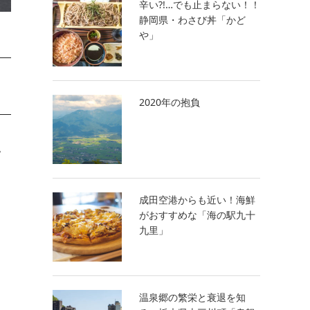
辛い?!…でも止まらない！！
静岡県・わさび丼「かど
や」
2020年の抱負
ッ
成田空港からも近い！海鮮
ょ
がおすすめな「海の駅九十
九里」
温泉郷の繁栄と衰退を知