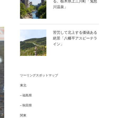
る。栃木県上三川町「鬼怒
川温泉」
苦労して北上する価値ある
絶景「八幡平アスピーテラ
イン」
ツーリングスポットマップ
東北
– 福島県
– 秋田県
関東