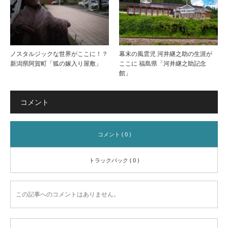
ノスタルジックな世界がここに！？
幕末の風雲児 河井継之助の生涯が
新潟県阿賀町「狐の嫁入り屋敷」
ここに 福島県「河井継之助記念
館」
コメント
コメント ( 0 )
トラックバック ( 0 )
この記事へのコメントはありません。