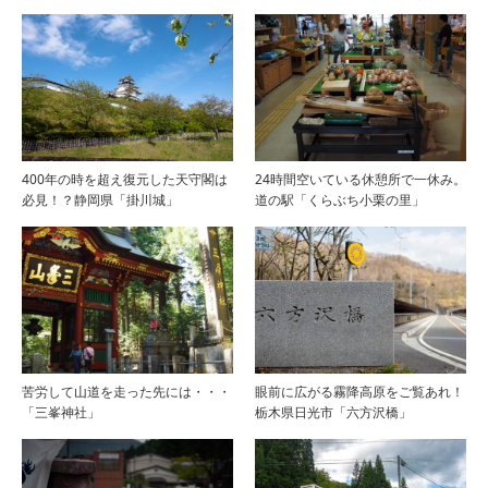
400年の時を超え復元した天守閣は
24時間空いている休憩所で一休み。
必見！？静岡県「掛川城」
道の駅「くらぶち小栗の里」
苦労して山道を走った先には・・・
眼前に広がる霧降高原をご覧あれ！
「三峯神社」
栃木県日光市「六方沢橋」