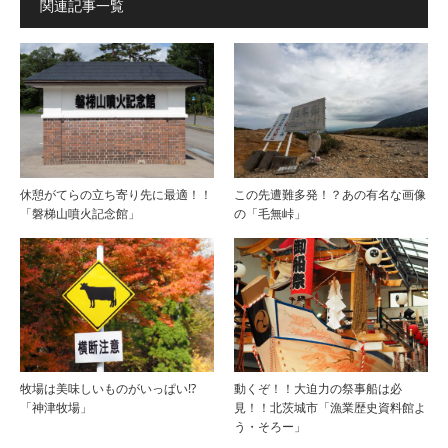
関連記事一覧
休憩がてらの立ち寄り先に最適！！
この先遭難多発！？あの有名な画像
「磐梯山噴火記念館」
の「毛無峠」
牧場は美味しいものがいっぱい!?
動くぞ！！大迫力の祭事船は必
「神津牧場」
見！！北茨城市「漁業歴史資料館よ
う・そろー」