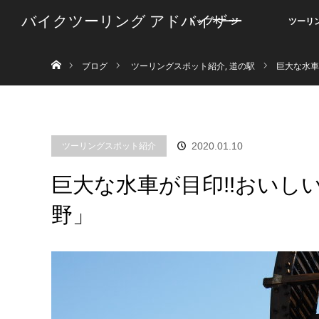
バイクツーリング アドバイザー
トップページ
ツーリ
ホーム
ブログ
ツーリングスポット紹介
,
道の駅
巨大な水車
ツーリングスポット紹介
2020.01.10
巨大な水車が目印!!おい
野」