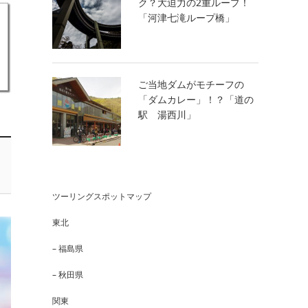
ク？大迫力の2重ループ！
「河津七滝ループ橋」
ご当地ダムがモチーフの
「ダムカレー」！？「道の
駅 湯西川」
ツーリングスポットマップ
東北
– 福島県
– 秋田県
関東