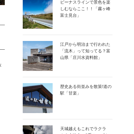
ビーナスラインで景色を楽
しむならここ！！「霧ヶ峰
富士見台」
江戸から明治まで行われた
「流木」って知ってる？富
山県「庄川水資料館」
が
歴史ある街並みを散策!道の
駅「甘楽」
天城越えもこれでラクラ